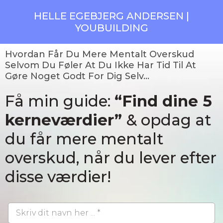
HELLE EGEBJERG ANDERSEN |
YOUBUILDING
Hvordan Får Du Mere Mentalt Overskud
Selvom Du Føler At Du Ikke Har Tid Til At
Gøre Noget Godt For Dig Selv…
Få min guide:
“Find dine 5
kerneværdier”
& opdag at
du får mere mentalt
overskud, når du lever efter
disse værdier!